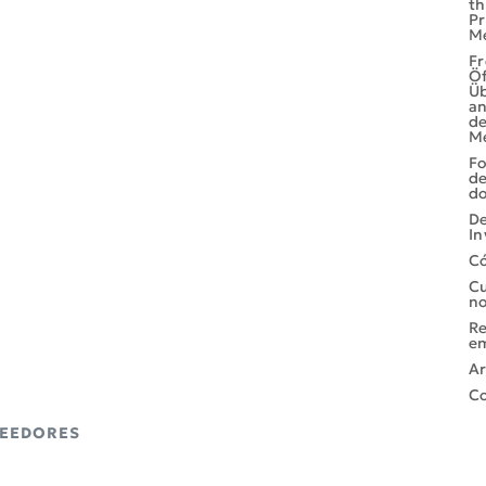
th
Pr
M
Fr
Öf
Ü
an
de
M
Fo
de
do
D
In
Có
Cu
no
Re
e
Ar
Co
EEDORES