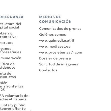
OBERNANZA
MEDIOS DE
COMUNICACIÓN
tructura del
pital social
Comunicados de prensa
obierno
Quiénes somos
rporativo
www.quimediaset.it
tatutos
www.mediaset.es
rganos
presariales
www.prosiebensat1.com
emuneración
Dossier de prensa
lítica de
Solicitud de imágenes
videndos
Contactos
nta de
cionistas
sión
ansfronteriza
023
A voluntaria de
diaset España
luntary public
keover offer to