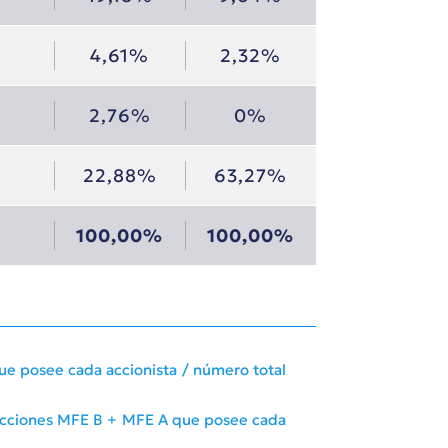
4,61%
2,32%
2,76%
0%
22,88%
63,27%
100,00%
100,00%
ue posee cada accionista / número total
e acciones MFE B + MFE A que posee cada