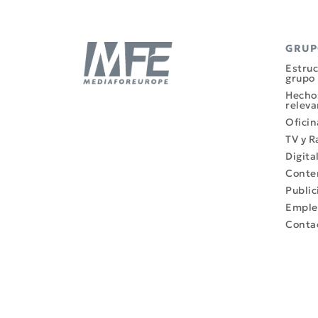
GRU
Estruc
grupo
Hecho
releva
Oficin
TV y R
Digita
Conte
Public
Emple
Conta