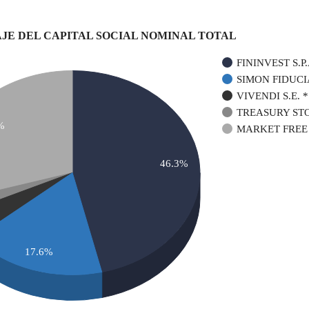
JE DEL CAPITAL SOCIAL NOMINAL TOTAL
FININVEST S.P.
VIVENDI S.E. *
TREASURY ST
%
MARKET FREE
46.3%
17.6%