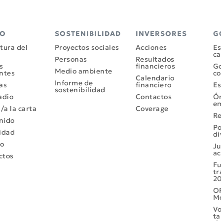
PO
SOSTENIBILIDAD
INVERSORES
G
tura del
Proyectos sociales
Acciones
Es
ca
Personas
Resultados
s
financieros
G
Medio ambiente
ntes
co
Calendario
Informe de
as
financiero
Es
sostenibilidad
adio
Contactos
Ó
em
l/a la carta
Coverage
R
nido
Po
idad
di
o
Ju
ac
ctos
Fu
tr
2
OP
Me
Vo
ta