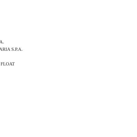
A.
RIA S.P.A.
 FLOAT