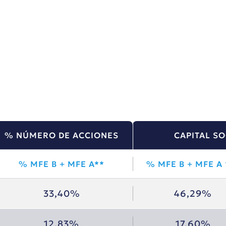
% NÚMERO DE ACCIONES
CAPITAL S
% MFE B + MFE A**
% MFE B + MFE A 
33,40%
46,29%
12,83%
17,60%