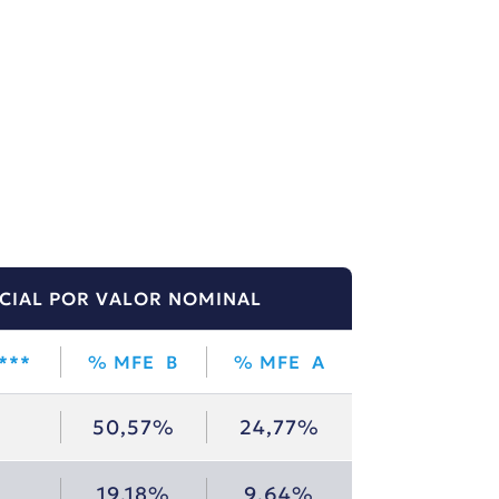
OCIAL POR VALOR NOMINAL
***
% MFE B
% MFE A
50,57%
24,77%
19,18%
9,64%