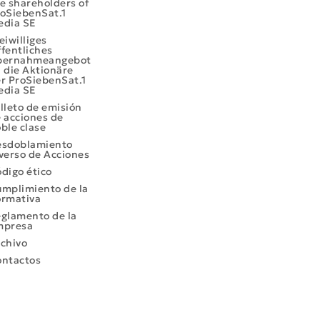
e shareholders of
oSiebenSat.1
edia SE
eiwilliges
fentliches
bernahmeangebot
 die Aktionäre
r ProSiebenSat.1
edia SE
lleto de emisión
 acciones de
ble clase
esdoblamiento
verso de Acciones
digo ético
mplimiento de la
rmativa
glamento de la
mpresa
chivo
ntactos