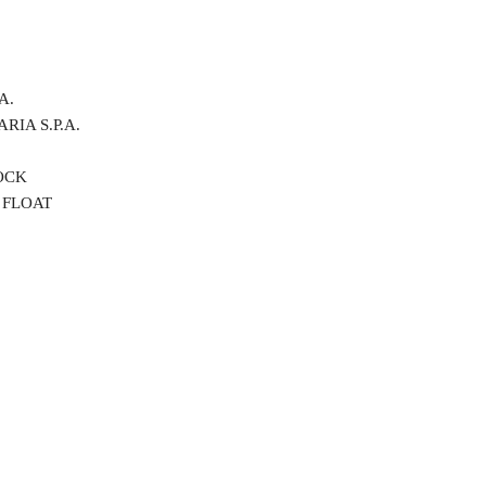
A.
SIMON FIDUCIARIA S.P.A.
OCK
 FLOAT